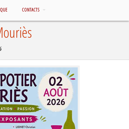
IQUE
CONTACTS
Mouriès
6