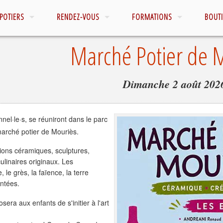
POTIERS
RENDEZ-VOUS
FORMATIONS
BOUT
Marché Potier de 
Dimanche 2
août 202
nnel·le·s, se réuniront dans le parc
arché potier de Mouriès.
tions céramiques, sculptures,
culinaires originaux. Les
 le grès, la faïence, la terre
entées.
sera aux enfants de s'initier à l'art